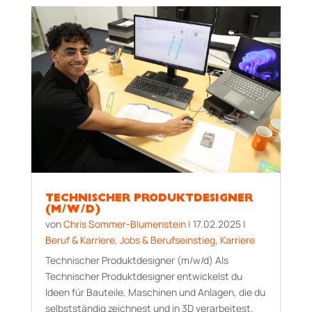
TECHNISCHER PRODUKTDESIGNER
(M/W/D)
von
Chris Sommer-Blumenstein
|
17.02.2025
|
Beruf & Karriere
,
Jobs & Berufseinstieg
,
Karriere
Technischer Produktdesigner (m/w/d) Als
Technischer Produktdesigner entwickelst du
Ideen für Bauteile, Maschinen und Anlagen, die du
selbstständig zeichnest und in 3D verarbeitest.