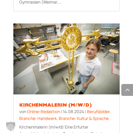
Gymnasien (Weimar,...
KIRCHENMALERIN (M/W/D)
von
Online-Redaktion
|
14.08.2024
|
Berufsbilder
,
Branche: Handwerk
,
Branche: Kultur & Sprache
Kirchenmalerin (m/w/d) Eine Erfurter