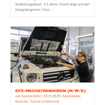
Aus­bildungs­dauer: 3,5 Jahre Charaf zeigt uns sein
Designprogramm. Foto:...
KFZ-MECHATRONIKERIN (M/W/D)
von
Sandra Böhm
|
23.01.2025
|
Berufsbilder
,
Branche: Technik & Elektronik