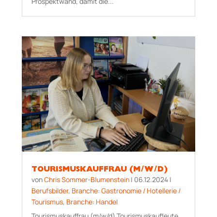
Prospektwand, damit die...
TOURISMUSKAUFFRAU (M/W/D)
von
Chris Sommer-Blumenstein
|
06.12.2024
|
Berufsbilder
,
Branche: Gastronomie / Hotellerie /
Tourismus
,
Branche: Handel
Tourismuskauffrau (m/w/d) Tourismuskaufleute