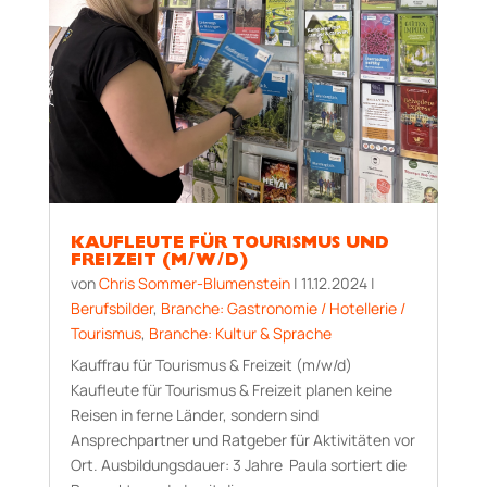
KAUFLEUTE FÜR TOURISMUS UND
FREIZEIT (M/W/D)
von
Chris Sommer-Blumenstein
|
11.12.2024
|
Berufsbilder
,
Branche: Gastronomie / Hotellerie /
Tourismus
,
Branche: Kultur & Sprache
Kauffrau für Tourismus & Freizeit (m/w/d)
Kaufleute für Tourismus & Freizeit planen keine
Reisen in ferne Länder, sondern sind
Ansprechpartner und Ratgeber für Aktivitäten vor
Ort. Aus­bildungs­dauer: 3 Jahre Paula sortiert die