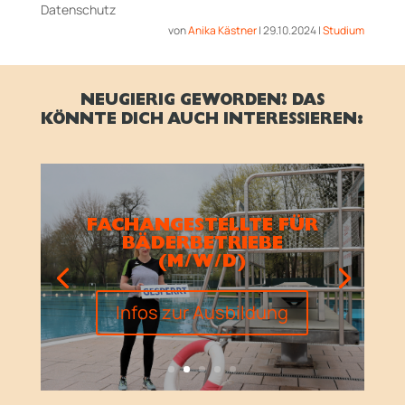
Datenschutz
von
Anika Kästner
|
29.10.2024
|
Studium
NEUGIERIG GEWORDEN? DAS
KÖNNTE DICH AUCH INTERESSIEREN:
FACHANGESTELLTE FÜR
BÄDERBETRIEBE
(M/W/D)
Infos zur Ausbildung