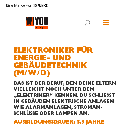
Eine Marke von
ELEKTRONIKER FÜR
ENERGIE- UND
GEBÄUDETECHNIK
(M/W/D)
DAS IST DER BERUF, DEN DEINE ELTERN
VIEL­LEICHT NOCH UNTER DEM
„ELEKTRIKER“ KEN­NEN. DU SCHLIESST I
N GE­BÄUDEN ELEK­TRISCHE AN­LAGEN W
IE ALARM­­AN­LA­GEN, STROM­­AN­S
CHLÜSSE ODER LAMPEN AN.
AUS­BILDUNGS­­DAUER: 3,5 JAHRE