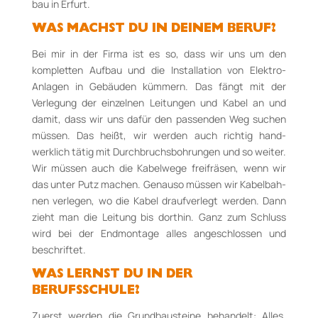
bau in Erfurt.
WAS MACHST DU IN DEINEM BERUF?
Bei mir in der Firma ist es so, dass wir uns um den
kompletten Aufbau und die Installation von E­lek­tro-
Anlagen in Gebäuden kümmern. Das fängt mit der
Verlegung der einzelnen Leitungen und Kabel an und
damit, dass wir uns da­für den pas­senden Weg suchen
müssen. Das heißt, wir werden auch richtig hand­
werklich tätig mit Durch­bruchsbohrungen und so weiter.
Wir müs­sen auch die Kabelwege freifräsen, wenn wir
das unter Putz machen. Genauso müs­sen wir Kabel­bah­
nen verlegen, wo die Kabel drauf­verlegt wer­den. Dann
zieht man die Leitung bis dort­hin. Ganz zum Schluss
wird bei der Endmontage al­les angeschlossen und
beschriftet.
WAS LERNST DU IN DER
BERUFSSCHULE?
Zuerst werden die Grundbausteine behandelt: Alles,