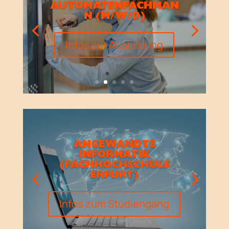
AUTOMATENFACHMAN
N (M/W/D)
Infos zur Ausbildung
ANGEWANDTE
INFORMATIK
(FACHHOCHSCHULE
ERFURT)
Infos zum Studiengang