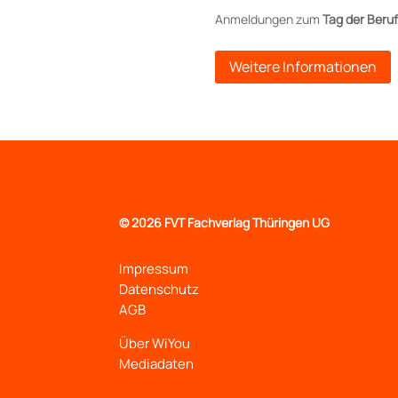
Anmeldungen zum
Tag der Beru
Weitere Informationen
©
2026 FVT Fachverlag Thüringen UG
Impressum
Datenschutz
AGB
Über WiYou
Mediadaten