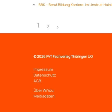
BBK – Beruf.Bildung.Karriere. im Unstrut-Hain
1
2
©
2026 FVT Fachverlag Thüringen UG
Impressum
Datenschutz
AGB
Über WiYou
Mediadaten