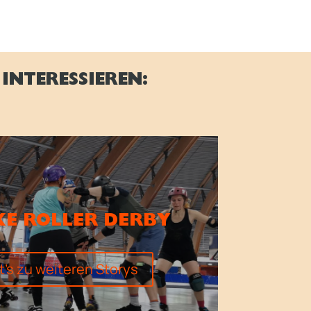
INTERESSIEREN:
E ROLLER DERBY
t's zu weiteren Storys