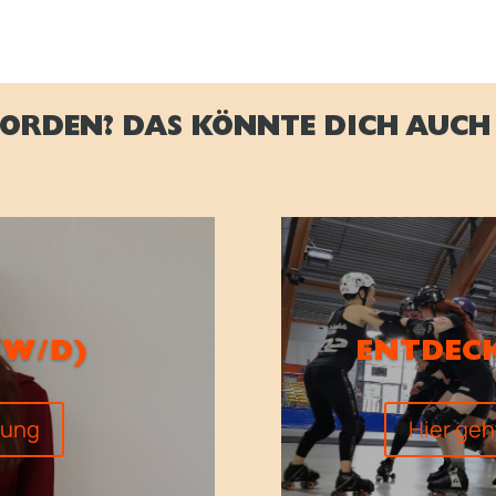
ORDEN? DAS KÖNNTE DICH AUCH 
/W/D)
ENTDECK
dung
Hier geh