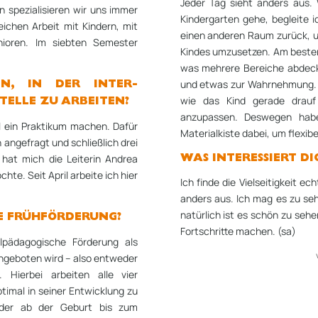
Jeder Tag sieht anders aus. 
 spezialisieren wir uns immer
Kinder­garten gehe, begleite 
ichen Arbeit mit Kindern, mit
einen anderen Raum zurück, 
nioren. Im siebten Semester
Kindes umzusetzen. Am besten
was mehrere Bereiche abdeckt
und etwas zur Wahrnehmung. 
N, IN DER INTER­
wie das Kind gerade drauf 
TELLE ZU ARBEITEN?
anzupassen. Deswegen hab
 ein Praktikum machen. Dafür
Materialkiste dabei, um flexib
 angefragt und schließlich drei
hat mich die Leiterin Andrea
WAS INTERESSIERT DI
hte. Seit April arbeite ich hier
Ich finde die Vielseitigkeit 
anders aus. Ich mag es zu se
natürlich ist es schön zu seh
E FRÜH­FÖRDERUNG?
Fortschritte machen. (sa)
eilpädagogische Förderung als
angeboten wird – also entweder
. Hierbei arbeiten alle vier
timal in seiner Entwicklung zu
inder ab der Geburt bis zum