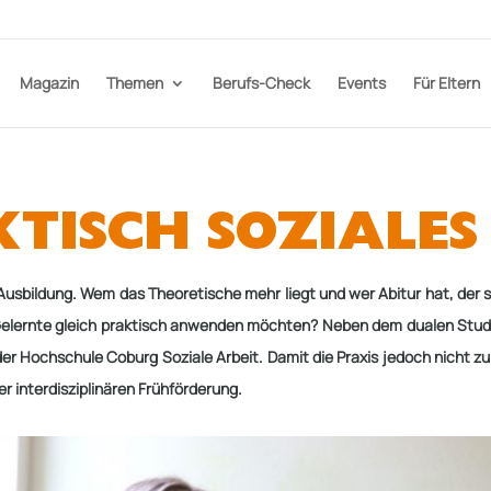
Magazin
Themen
Berufs-Check
Events
Für Eltern
TISCH SOZIALES
 Ausbildung. Wem
das Theoretische mehr liegt und wer Abitur hat, der 
Gelernte gleich praktisch anwenden
möchten? Neben dem dualen Studiu
der Hoch­schule Coburg Soziale Arbeit. Damit die Praxis jedoch
nicht z
er interdisziplinären
Frühförderung.