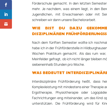
Förderschule gemacht. In den letzten Semestern
mehr. Je nachdem, was einem liegt, in den Bere
Jugendlichen, mit Erwachsenen oder mit Se
schreiben wir dann unsere Bachelor­arbeit.
WIE BIST DU DAZU GEKOMME
DISZIPLINÄREN FRÜHFÖR­DERUNGSS
Nach dem fünften Semester wollte ich nochmal
habe ich in der Frühförderstelle in Hildburghausen
Wochen Praktikum gemacht. Als das rum war, 
Meinfelder gefragt, ob ich nicht länger bleiben möc
siebeneinhalb Stunden pro Woche.
WAS BEDEUTET INTERDISZIPLINÄR
Interdisziplinäre Frühförderung heißt, dass h
Komplex­leistung mit mindestens einer Therapie 
Ergotherapie, Physiotherapie oder Logopädie
Fachrichtungen eng miteinander, um das Kind op
unterstützen. Die Frühförderung wird für K