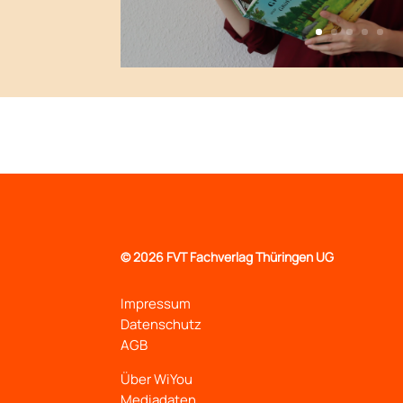
©
2026 FVT Fachverlag Thüringen UG
Impressum
Datenschutz
AGB
Über WiYou
Mediadaten