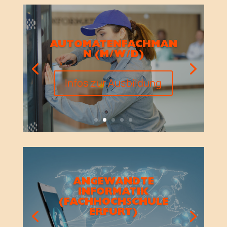
AUTOMATENFACHMAN
N (M/W/D)
Infos zur Ausbildung
ANGEWANDTE
INFORMATIK
(FACHHOCHSCHULE
ERFURT)