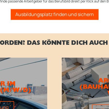
finde passende Arbeitgeber für das Berufsbild direkt per Klick auf den B
Ausbildungsplatz finden und sichern
ORDEN? DAS KÖNNTE DICH AUCH 
AR
R IM
(BAUHAU
 (M/W/D)
dung