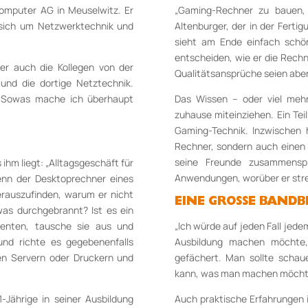
omputer AG in Meuselwitz. Er
„Gaming-Rechner zu bauen, 
sich um Netzwerktechnik und
Altenburger, der in der Ferti
.
sieht am Ende einfach schö
entscheiden, wie er die Rechne
ber auch die Kollegen von der
Qualitätsansprüche seien aber
nd die dortige Netztechnik.
. Sowas mache ich überhaupt
Das Wissen – oder viel meh
zuhause miteinziehen. Ein Tei
Gaming-Technik. Inzwischen 
Rechner, sondern auch einen
seine Freunde zusammenspi
ihm liegt: „Alltagsgeschäft für
Anwendungen, worüber er str
wenn der Desktoprechner eines
rauszufinden, warum er nicht
EINE GROSSE BANDB
as durchgebrannt? Ist es ein
nenten, tausche sie aus und
„Ich würde auf jeden Fall jede
und richte es gegebenenfalls
Ausbildung machen möchte, 
en Servern oder Druckern und
gefächert. Man sollte scha
kann, was man machen möchte“
-Jährige in seiner Ausbildung
Auch praktische Erfahrungen i