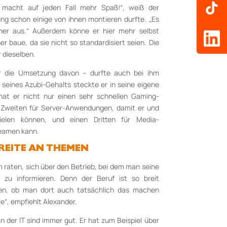
macht auf jeden Fall mehr Spaß!“, weiß der
gung schon einige von ihnen montieren durfte. „Es
ner aus.“ Außerdem könne er hier mehr selbst
r baue, da sie nicht so standardisiert seien. Die
 dieselben.
r die Umsetzung davon – durfte auch bei ihm
l seines Azubi-Gehalts steckte er in seine eigene
hat er nicht nur einen sehr schnellen Gaming-
 Zweiten für Server-Anwendungen, damit er und
elen können, und einen Dritten für Media-
eamen kann.
REITE AN THEMEN
m raten, sich über den Betrieb, bei dem man seine
zu informieren. Denn der Beruf ist so breit
uen, ob man dort auch tatsächlich das machen
, empfiehlt Alexander.
n der IT sind immer gut. Er hat zum Beispiel über