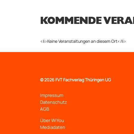
KOMMENDE VERA
<li>Keine Veranstaltungen an diesem Ort</li>
©
2026 FVT Fachverlag Thüringen UG
Impressum
Datenschutz
AGB
Über WiYou
Mediadaten