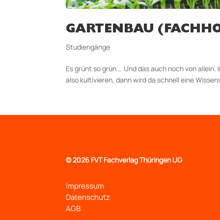
GARTENBAU (FACHHO
Studiengänge
Es grünt so grün … Und das auch noch von allein
also kultivieren, dann wird da schnell eine Wisse
©
2026 FVT Fachverlag Thüringen UG
Impressum
Datenschutz
AGB