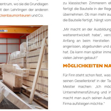
zu klassischen Zimmerern e
zentrum, wo sie die Grundlagen
fertigt die Bauteile in der R
t den Lehrlingen der anderen
übernehmen. Ob man mehr auf 
ockenbaumonteuren
und Co.
die Bauteile fertigt, hängt v
„Mir macht an der Ausbildun
weiterentwickelt habe“, ver
Anfang an beim Herstellen 
angerissen, abgebunden und 
hat. Da kann man später immer
vielen Jahren gebaut!“
MÖGLICHKEITEN NA
Für Finn steht schon fest, w
seinen Gesellenbrief in der T
Meister machen: „Ich möc
Unternehmensführung und in 
macht man auch seinen Ausbil
Firma aufsteigen möchte.“