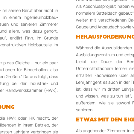
Als Abschlussprojekt haben 
inn seinen Beruf aber nicht in
normalem Satteldach gebaut“, 
 in einem Ingenieurholzbau-
weiter mit verschiedenen D
bauen und sanieren Zimmerer
Gaube und Anbaudach sowie v
und allem, was dazu gehört.
u“, erklärt Finn. Im Grunde
HERAUSFORDERUNGE
konstruktiven Holzbauteile im
Während die Auszubildenden i
Ausbildungszentrum und ents
bleibt die Dauer der Beruf
zip das Gleiche – nur ein paar
Unterrichtsfächern lernen si
tionen für Binderhallen, also
erhalten Fachwissen über a
len Größen.“ Daraus folgt, dass
Lehrjahr geht es auch in der 
fung bei der Industrie- und
ist, dass wir im dritten Lehr
i der Handwerkskammer (HWK).
und wissen, was zu tun ist“, 
außerdem, wie sie sowohl F
LDUNG
sanieren.
 die HWK oder IHK macht, der
ETWAS MIT DEN EI
ildenden in ihrem Betrieb, der
Als angehender Zimmerer in 
rsten Lehrjahr verbringen sie