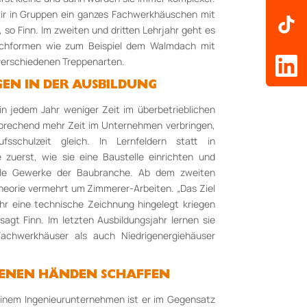
wir in Gruppen ein ganzes Fachwerkhäuschen mit
so Finn. Im zweiten und dritten Lehrjahr geht es
achformen wie zum Beispiel dem Walmdach mit
erschiedenen Treppenarten.
N IN DER AUSBILDUNG
n jedem Jahr weniger Zeit im überbetrieblichen
prechend mehr Zeit im Unternehmen verbringen,
sschulzeit gleich. In Lernfeldern statt in
e zuerst, wie sie eine Baustelle einrichten und
lle Gewerke der Baubranche. Ab dem zweiten
Theorie vermehrt um Zimmerer-Arbeiten. „Das Ziel
jahr eine technische Zeichnung hingelegt kriegen
sagt Finn. Im letzten Ausbildungsjahr lernen sie
achwerkhäuser als auch Niedrigenergiehäuser
GENEN HÄNDEN SCHAFFEN
einem Ingenieurunternehmen ist er im Gegensatz