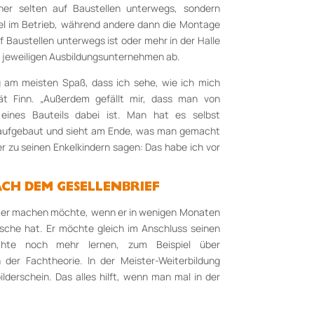
her selten auf Baustellen unterwegs, sondern
egel im Betrieb, während andere dann die Montage
Baustellen unterwegs ist oder mehr in der Halle
om jeweiligen Ausbildungsunternehmen ab.
g am meisten Spaß, dass ich sehe, wie ich mich
rät Finn. „Außerdem gefällt mir, dass man von
eines Bauteils dabei ist. Man hat es selbst
aufgebaut und sieht am Ende, was man gemacht
 zu seinen Enkelkindern sagen: Das habe ich vor
CH DEM GESELLENBRIEF
as er machen möchte, wenn er in wenigen Monaten
asche hat. Er möchte gleich im Anschluss seinen
hte noch mehr lernen, zum Beispiel über
der Fachtheorie. In der Meister-Weiterbildung
derschein. Das alles hilft, wenn man mal in der