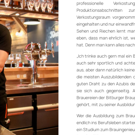
professionelle Verkos
Produktionsabschnitten
Verkostungsraum vorgenomme
eingehalten und nur einwandfr
Sehen und Riechen lernt man a
eben, dass man ehrlich ist, 
hat. Denn man kann alles nach
„Ich trinke auch gern mal ein
auch sehr sportlich und achte
aus, aber dann natürlich kein
die meisten Auszubildenden 
guten Draht zu den Azubis de
sie sich auch gegenseitig.
Brauereien der Bitburger Brau
gehört, mit zu seiner Ausbildu
Wer die Ausbildung zum Brau
endlich ins Berufsleben start
ein Studium zum Brauingenieur