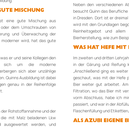
bildung.
Neben den verschiedenen Ab
 GUTE MISCHUNG
besucht Quinn das Berufliche
in Dresden. Dort ist er dreimal
 ist eine gute Mischung aus
wird mit den Grundlagen bego
en oder dem Umschrauben von
Reinheitsgebot und allem
uerung und Überwachung der
Bierherstellung, wie zum Beis
er moderner wird, hat das gute
WAS HAT HEFE MIT
as er und seine Kollegen den
Im zweiten und dritten Lehrjah
 sich um die moderne
in der Gärung und Reifung 
rbergen sich aber unzählige
„Anschließend ging es weiter 
en. Quinns Ausbildung ist dabei
geschaut, was mit der Hefe pa
ngen genau in der Reihenfolge
Bier weiter gut arbeitet. A
t.
Filtration, wo das Bier mit ver
vorm Abschluss, habe ich m
passiert, und war in der Abfüll
Flaschenfüllung und Etikettier
in der Rohstoffannahme und der
n die mit Malz beladenen Lkw
ALS AZUBI EIGENE 
d ausgewertet werden, und