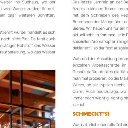
 weiter ins Sudhaus, wo der
Das letzte Lernfeld an der Be
ort wird Wasser zu dem Schrot,
Azubis in kleinen Teams ihre 
in paar weiteren Schritten,
mit dem Schreiben des Rez
Berechnen der Menge über das
Bieres. Wir haben uns für ein h
etrennt wurde, handelt es sich
aktuell sehr im Kommen ist in
 noch nicht Bier. Da fehlt auch
speziellen Aromahopfen reing
 wichtiger Rohstoff das Wasser
deklariert“, so der fast ausgel
seraufbereitung, wo das Wasser
Während der Ausbildung lernen
einzelnen Arbeitsschritte i
Gespür dafür, ob alles glattl
man mal probieren, ob die Mais
Würze, ob sie typisch riecht
Quinn. Auch heutzutage, wo vi
immer noch wichtig, richtig h
klar ist.
SCHMECKT’S?
Was natürlich ebenfalls Teil ei