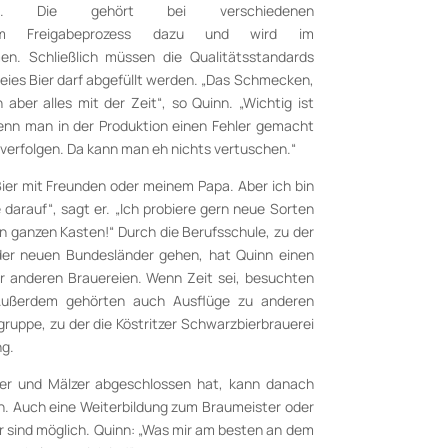
tung. Die gehört bei verschiedenen
 zum Freigabeprozess dazu und wird im
n. Schließlich müssen die Qualitätsstandards
eies Bier darf abgefüllt werden. „Das Schmecken,
ber alles mit der Zeit“, so Quinn. „Wichtig ist
wenn man in der Produktion einen Fehler gemacht
verfolgen. Da kann man eh nichts vertuschen.“
 Bier mit Freunden oder meinem Papa. Aber ich bin
 darauf“, sagt er. „Ich probiere gern neue Sorten
en ganzen Kasten!“ Durch die Berufsschule, zu der
der neuen Bundesländer gehen, hat Quinn einen
r anderen Brauereien. Wenn Zeit sei, besuchten
 Außerdem gehörten auch Ausflüge zu anderen
gruppe, zu der die Köstritzer Schwarzbierbrauerei
ng.
er und Mälzer abgeschlossen hat, kann danach
en. Auch eine Weiterbildung zum Braumeister oder
 sind möglich. Quinn: „Was mir am besten an dem