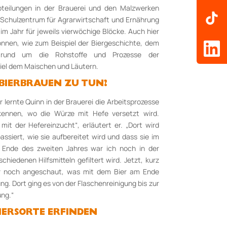
teilungen in der Brauerei und den Malzwerken
 Schulzentrum für Agrarwirtschaft und Ernährung
 im Jahr für jeweils vierwöchige Blöcke. Auch hier
nnen, wie zum Beispiel der Biergeschichte, dem
 rund um die Rohstoffe und Prozesse der
piel dem Maischen und Läutern.
 BIERBRAUEN ZU TUN?
r lernte Quinn in der Brauerei die Arbeitsprozesse
kennen, wo die Würze mit Hefe versetzt wird.
mit der Hefereinzucht“, erläutert er. „Dort wird
ssiert, wie sie aufbereitet wird und dass sie im
m Ende des zweiten Jahres war ich noch in der
schiedenen Hilfsmitteln gefiltert wird. Jetzt, kurz
ir noch angeschaut, was mit dem Bier am Ende
ung. Dort ging es von der Flaschenreinigung bis zur
ung.“
BIERSORTE ERFINDEN