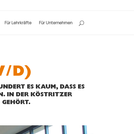
Für Lehrkräfte
Für Unternehmen
W/D)
NDERT ES KAUM, DASS ES
N. IN DER KÖSTRITZER
 GEHÖRT.