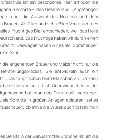
rufsschule ist ein besonderes: Hier erfinden die
eigene Biersorte – den Gesellensud. „Angefangen
epts über die Auswahl des Hopfens und dem
 Brauen, Abfüllen und schließlich Verkosten des
elles, fruchtiges Bier entschieden, weil das Helle
 Deutschland. Das Fruchtige haben wir durch einen
ebracht. Deswegen haben wir es als ‚Sommerbier‘
ernte Azubi.
 die angehenden Brauer und Mälzer nicht nur die
m Herstellungsprozess. Sie entwickeln auch ein
äuft. „Das fängt schon beim Maischen an. Da kann
che schon verzuckert ist. Oder wir riechen an der
. Irgendwann hat man den Dreh raus“, versichert
ele Schritte in großen Anlagen ablaufen, sei es
inzuschauen, ob etwa die Würze auch tatsächlich
nes Berufs in der Genussmittel-Branche ist, ist die