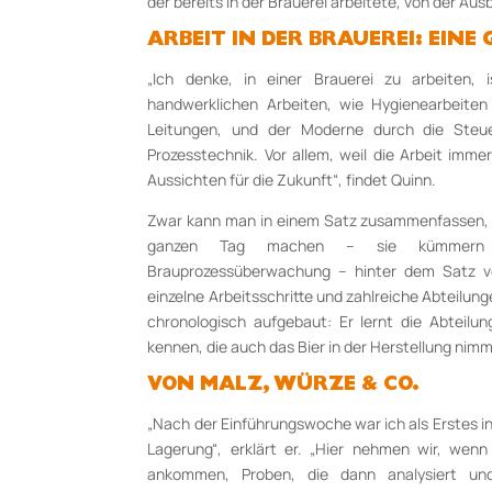
der bereits in der Brauerei arbeitete, von der Aus
ARBEIT IN DER BRAUEREI: EINE
„Ich denke, in einer Brauerei zu arbeiten,
handwerklichen Arbeiten, wie Hygienearbeit
Leitungen, und der Moderne durch die Ste
Prozesstechnik. Vor allem, weil die Arbeit imm
Aussichten für die Zukunft“, findet Quinn.
Zwar kann man in einem Satz zusammenfassen, w
ganzen Tag machen – sie kümmern
Brauprozessüberwachung – hinter dem Satz ve
einzelne Arbeitsschritte und zahlreiche Abteilung
chronologisch aufgebaut: Er lernt die Abteilu
kennen, die auch das Bier in der Herstellung nimm
VON MALZ, WÜRZE & CO.
„Nach der Einführungswoche war ich als Erstes 
Lagerung“, erklärt er. „Hier nehmen wir, wen
ankommen, Proben, die dann analysiert un