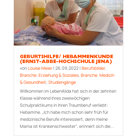
GEBURTSHILFE/ HEBAMMENKUNDE
(ERNST-ABBE-HOCHSCHULE JENA)
von
Louise Meier
|
26.09.2022
|
Berufsbilder
,
Branche: Erziehung & Soziales
,
Branche: Medizin
& Gesundheit
,
Studiengänge
Willkommen im LebenAlida hat sich in der zehnten
Klasse während ihres zweiwöchigen
Schulpraktikums in ihren Traumberuf verliebt:
Hebamme. „Ich habe mich schon sehr früh für
medizinische Berufe interessiert, denn meine
Mama ist Kranken­schwester“, erinnert sich die...