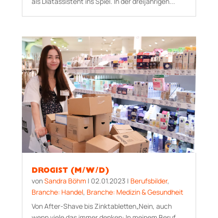
als Diätassistent ins Spiel. In der dreijährigen...
DROGIST (M/W/D)
von
Sandra Böhm
|
02.01.2023
|
Berufsbilder
,
Branche: Handel
,
Branche: Medizin & Gesundheit
Von After-Shave bis Zinktabletten„Nein, auch
wenn viele das immer denken: In meinem Beruf