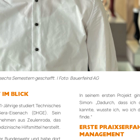
 sechs Semestern geschafft. | Foto: Bauerfeind AG
 IM BLICK
In seinem ersten Projekt gi
Simon: „Dadurch, dass ich d
1-Jährige studiert Technisches
kannte, wusste ich, wo ich 
ra-Eisenach (DHGE). Sein
finde.“
ernehmen aus Zeulenroda, das
inische Hilfsmittel herstellt.
ERSTE PRAIXSERFA
MANAGEMENT
der Bundeswehr und habe dort