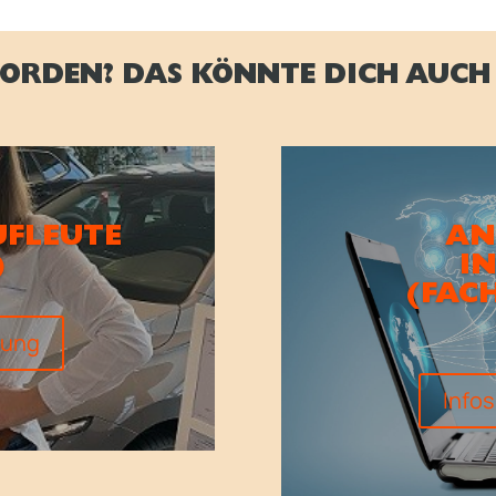
ORDEN? DAS KÖNNTE DICH AUCH 
FLEUTE
AN
)
I
(FAC
dung
Info