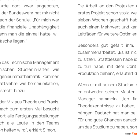
wurde dort zwar angeboten,
Die Arbeit an den Projekten 
 der Bundeswehr hat mir nicht
erstes Projekt schon stolz, we
nach der Schule. „Für mich war
sieben Wochen geschafft ha
die finanzielle Unabhängigkeit
auch einen Mehrwert und kann
nn man die einmal hatte, will
Leitfäden für weitere Optimier
Tasche liegen.“
Besonders gut gefällt ihm,
zusammenarbeitet. „Es ist ni
zu sitzen. Stattdessen habe i
ch das Technische Management
zu tun habe, mit dem Contro
nischen Studieninhalten wie
Produktion ziehen“, erläutert 
 Ingenieursmathematik kommen
aftslehre wie Kommunikation,
Wenn er mit seinem Studium n
srecht hinzu.
er entweder seinen Master 
Manager sammeln. „Ich fi
der Mix aus Theorie und Praxis.
Theoriekenntnisse zu haben,
nach zum ersten Mal besucht
hängen. Dadurch hat man bei 
rt alle Fertigungsabteilungen
Tür und gute Chancen danach
ch alle Leute in den Teams
um das Studium zu haben, son
 helfen wird“, erklärt Simon.
von
Sa