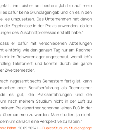
gefällt ihm bisher am besten: „Ich bin auf mein
il es dafür keine Grundlagen gab und ich es in den
be, es umzusetzen. Das Unternehmen hat davon
 die Ergebnisse in der Praxis anwenden, da ich
ungen des Zuschnittprozesses erstellt habe.“
 dass er dafür mit verschiedenen Abteilungen
cht eintönig, wie den ganzen Tag nur am Rechner
ch mir im Rohwarenlager angeschaut, womit ich’s
lling telefoniert und konnte durch die ganze
der Zweitsemestler.
ach insgesamt sechs Semestern fertig ist, kann
machen oder Berufserfahrung als Technischer
nde es gut, die Praxiserfahrungen und die
 um nach meinem Studium nicht in der Luft zu
seinem Praxispartner schonmal einen Fuß in der
, übernommen zu werden. Man studiert ja nicht,
dern um danach eine Perspektive zu haben.“
ndra Böhm
|
20.09.2024
|
–– Duales Studium
,
Studiengänge