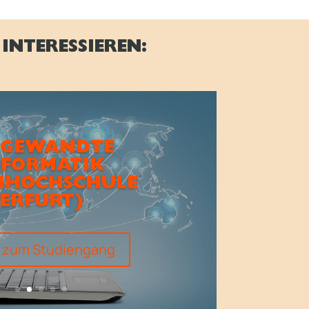
INTERESSIEREN:
GEWANDTE
NFORMATIK
HHOCHSCHULE
ERFURT)
s zum Studiengang