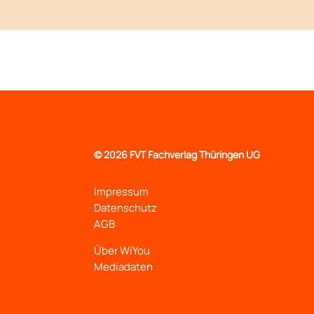
©
2026 FVT Fachverlag Thüringen UG
Impressum
Datenschutz
AGB
Über WiYou
Mediadaten