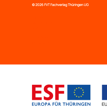
©
2026 FVT Fachverlag Thüringen UG
Impressum
Datenschutz
AGB
Über WiYou
Mediadaten