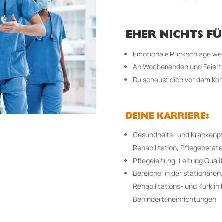
EHER NICHTS FÜ
Emotionale Rückschläge werf
An Wochenenden und Feiertage
Du scheust dich vor dem Ko
DEINE KARRIERE:
Gesundheits- und Krankenpfle
Rehabilitation, Pflegeberate
Pflegeleitung, Leitung Qual
Bereiche: in der stationären
Rehabilitations- und Kurklin
Behinderteneinrichtungen