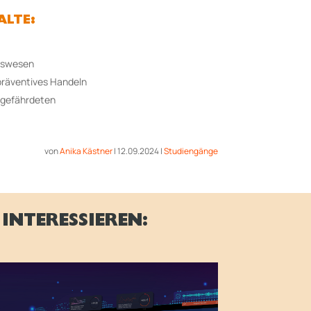
ALTE:
tswesen
räventives Handeln
sgefährdeten
von
Anika Kästner
|
12.09.2024
|
Studiengänge
INTERESSIEREN: