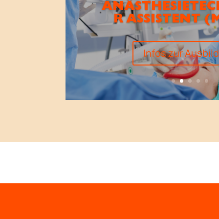
ANÄSTHESIETEC
R ASSISTENT (
Infos zur Ausbil