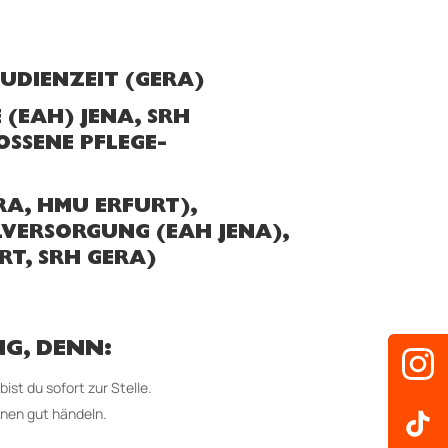
TUDIENZEIT (GERA)
(EAH) JENA, SRH
SSENE PFLEGE-
RA, HMU ERFURT),
VERSORGUNG (EAH JENA),
RT, SRH GERA)
NG, DENN:
ist du sofort zur Stelle.
onen gut händeln.