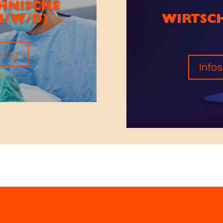
HNISCHE
M/W/D)
WIRTSC
dung
Info