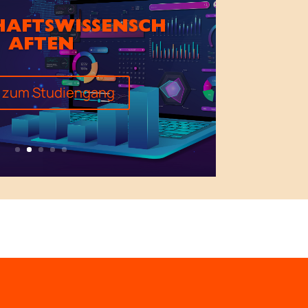
HAFTSWISSENSCH
AFTEN
s zum Studiengang