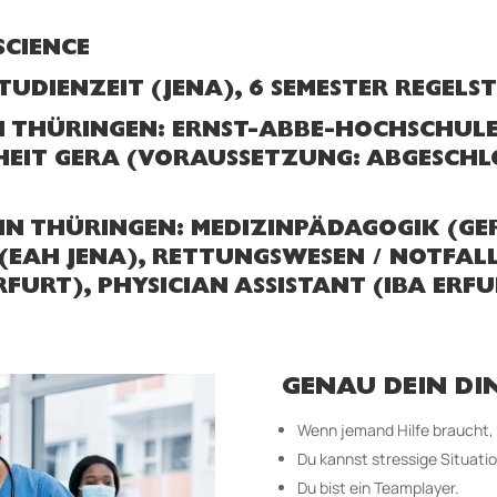
SCIENCE
TUDIENZEIT (JENA), 6 SEMESTER REGELS
N THÜRINGEN: ERNST-ABBE-HOCHSCHULE 
EIT GERA (VORAUSSETZUNG: ABGESCHLO
IN THÜRINGEN: MEDIZINPÄDAGOGIK (GE
EAH JENA), RETTUNGSWESEN / NOTFALL
RFURT), PHYSICIAN ASSISTANT (IBA ERFU
GENAU DEIN DI
Wenn jemand Hilfe braucht, b
Du kannst stressige Situati
Du bist ein Teamplayer.