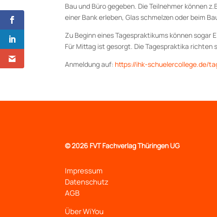
Bau und Büro gegeben. Die Teilnehmer können z.B
einer Bank erleben, Glas schmelzen oder beim Bau
Zu Beginn eines Tagespraktikums können sogar E
Für Mittag ist gesorgt. Die Tagespraktika richten 
Anmeldung auf:
https://ihk-schuelercollege.de/t
©
2026 FVT Fachverlag Thüringen UG
Impressum
Datenschutz
AGB
Über WiYou