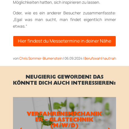
Möglichkeiten hatten, sich inspirieren zu lassen.
Oder, wie es ein anderer Besucher zusammenfasste:
„Egal was man sucht, man findet eigentlich immer
etwas.“
Hier findest du Messetermine in deiner Nähe
von
Chris Sommer-Blumenstein
|
06.09.2024
|
Berufswahl hautnah
NEUGIERIG GEWORDEN? DAS
KÖNNTE DICH AUCH INTERESSIEREN:
VERFAHRENSMECHANIK
ER – GLASTECHNIK
(M/W/D)