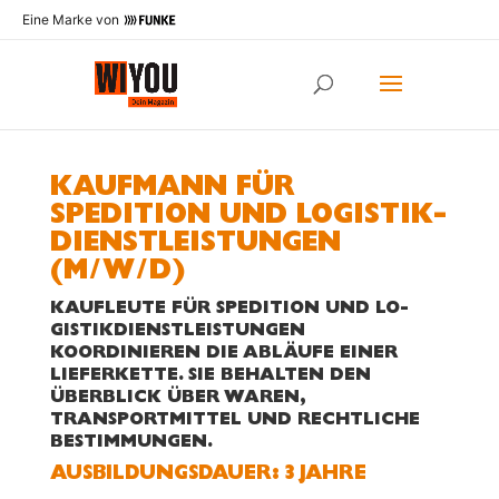
Eine Marke von
KAUFMANN FÜR
SPEDITION UND LOGISTIK­
DIENST­LEIS­TUNGEN
(M/W/D)
KAUFLEUTE FÜR SPEDITION UND LO­
GISTIKDIENSTLEISTUNGEN
KOORDINIEREN DIE ABLÄUFE EI­NER
LIEFERKETTE. SIE BEHALTEN DEN
ÜBERBLICK ÜBER WA­REN,
TRANSPORTMITTEL UND RECHT­LICHE
BESTIMMUNGEN.
AUS­BILDUNGS­DAUER: 3 JAHRE