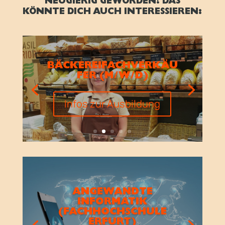
NEUGIERIG GEWORDEN? DAS
KÖNNTE DICH AUCH INTERESSIEREN:
BÄCKEREIFACHVERKÄU
FER (M/W/D)
Infos zur Ausbildung
ANGEWANDTE
INFORMATIK
(FACHHOCHSCHULE
ERFURT)