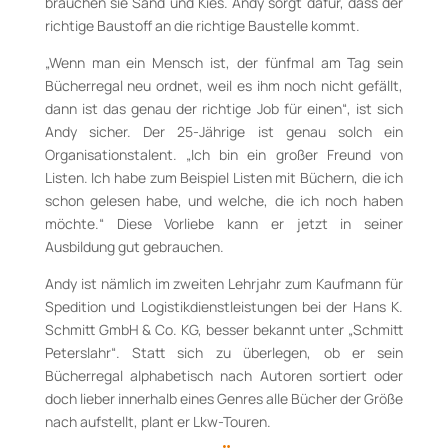
brauchen sie Sand und Kies. Andy sorgt da­für, dass der
richtige Baustoff an die richtige Baustelle kommt.
„Wenn man ein Mensch ist, der fünfmal am Tag sein
Bücherregal neu ordnet, weil es ihm noch nicht gefällt,
dann ist das genau der richtige Job für einen“, ist sich
Andy sicher. Der 25-Jährige ist genau solch ein
Organisationstalent. „Ich bin ein großer Freund von
Listen. Ich habe zum Bei­spiel Listen mit Büchern, die ich
schon gelesen habe, und welche, die ich noch haben
möch­te.“ Diese Vorliebe kann er jetzt in seiner
Ausbildung gut gebrauchen.
Andy ist nämlich im zweiten Lehrjahr zum Kaufmann für
Spedition und Logistik­dienst­leis­tungen bei der Hans K.
Schmitt GmbH & Co. KG, besser bekannt unter „Schmitt
Peters­lahr“. Statt sich zu überlegen, ob er sein
Bücherregal alphabetisch nach Autoren sortiert oder
doch lie­ber innerhalb eines Genres alle Bücher der Größe
nach aufstellt, plant er Lkw-­Touren.