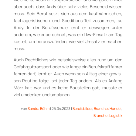
aber auch, dass Andy über sehr vie­les Bescheid wissen
muss. Sein Beruf setzt sich aus dem kaufmännischen,
fachla­ge­ris­tischen und Speditions-Teil zusammen, so
Andy. In der Berufsschule lernt er deswegen un­ter
anderem, wie er berechnet, was ein Lkw-Einsatz am Tag
kostet, um herauszufinden, wie viel Umsatz er machen
muss.
Auch Rechtliches wie beispielsweise alles rund um den
Ge­fahr­guttransport oder wie lange ein Berufskraftfahrer
fahren darf, lernt er. Auch wenn sein Alltag einer gewis­
sen Routine folge, sei jeder Tag anders. Als es Anfang
März kalt war und es keine Baustellen gab, musste er
viel umdenken und umplanen.
von
Sandra Böhm
|
25.04.2023
|
Berufsbilder
,
Branche: Handel
,
Branche: Logistik