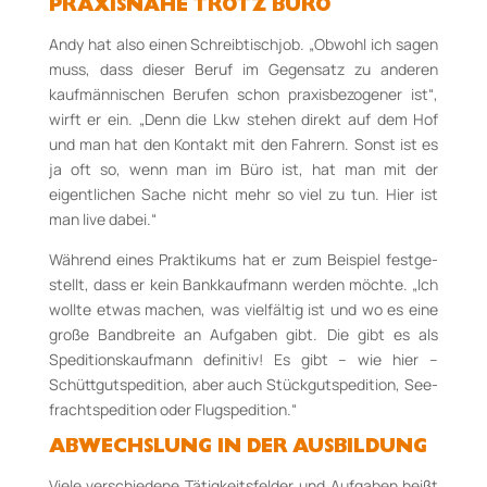
PRAXISNÄHE TROTZ BÜRO
Andy hat also einen Schreibtischjob. „Obwohl ich sagen
muss, dass dieser Beruf im Ge­gen­satz zu anderen
kaufmännischen Berufen schon praxisbezogener ist“,
wirft er ein. „Denn die Lkw stehen direkt auf dem Hof
und man hat den Kontakt mit den Fahrern. Sonst ist es
ja oft so, wenn man im Büro ist, hat man mit der
eigentlichen Sache nicht mehr so viel zu tun. Hier ist
man live dabei.“
Während eines Praktikums hat er zum Beispiel fest­ge­
stellt, dass er kein Bankkaufmann werden möchte. „Ich
wollte etwas machen, was viel­fältig ist und wo es eine
große Bandbreite an Aufgaben gibt. Die gibt es als
Speditions­kauf­mann definitiv! Es gibt – wie hier –
Schütt­gut­spedition, aber auch Stück­gut­spedition, See­
frachtspedition oder Flugspe­di­tion.“
ABWECHSLUNG IN DER AUSBILDUNG
Viele verschiedene Tätigkeitsfelder und Aufgaben heißt