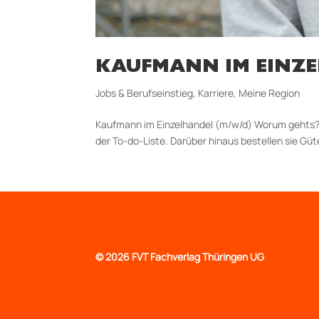
KAUFMANN IM EINZE
Jobs & Berufseinstieg
,
Karriere
,
Meine Region
Kaufmann im Einzelhandel (m/w/d) Worum gehts? D
der To-­do-­Liste. Darüber hinaus bestellen sie Gü
©
2026 FVT Fachverlag Thüringen UG
Impressum
Datenschutz