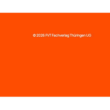
©
2026 FVT Fachverlag Thüringen UG
Impressum
Datenschutz
AGB
Über WiYou
Mediadaten