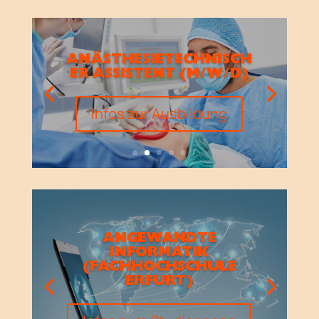
ANÄSTHESIETECHNISCH
ER ASSISTENT (M/W/D)
Infos zur Ausbildung
ANGEWANDTE
INFORMATIK
(FACHHOCHSCHULE
ERFURT)