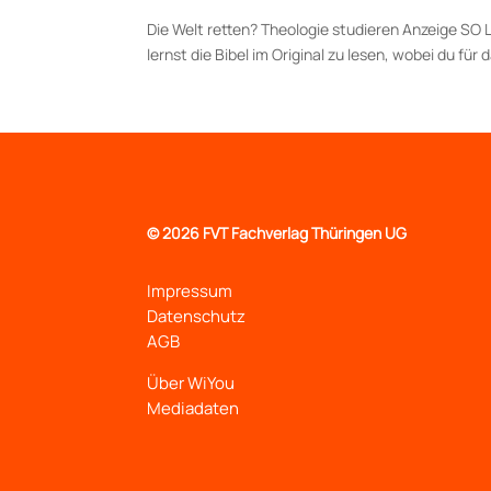
Die Welt retten? Theologie studieren Anzeige SO
lernst die Bibel im Original zu lesen, wobei du f
©
2026 FVT Fachverlag Thüringen UG
Impressum
Datenschutz
AGB
Über WiYou
Mediadaten