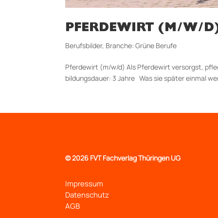
PFERDEWIRT (M/W/D
Berufsbilder
,
Branche: Grüne Berufe
Pferdewirt (m/w/d) Als Pferdewirt versorgst, pfl
bildungs­dauer: 3 Jahre Was sie später einmal we
©
2026 FVT Fachverlag Thüringen UG
Impressum
Datenschutz
AGB