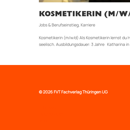
KOSMETIKERIN (M/W
Jobs & Berufseinstieg
,
Karriere
Kosmetikerin (m/w/d) Als Kosmetikerin lernst du
seelisch. Aus­bildungs­dauer: 3 Jahre Katharina in
©
2026 FVT Fachverlag Thüringen UG
Impressum
Datenschutz
AGB