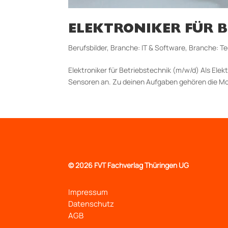
ELEKTRONIKER FÜR B
Berufsbilder
,
Branche: IT & Software
,
Branche: Te
Elektroniker für Betriebstechnik (m/w/d) Als Elekt
Sensoren an. Zu deinen Aufgaben gehören die Mont
©
2026 FVT Fachverlag Thüringen UG
Impressum
Datenschutz
AGB