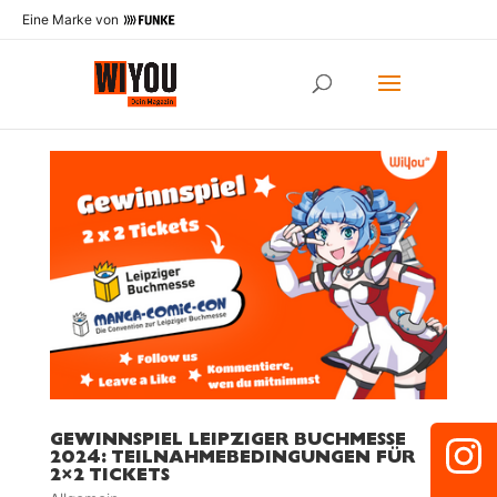
Eine Marke von
GEWINNSPIEL LEIPZIGER BUCHMESSE
2024: TEILNAHMEBEDINGUNGEN FÜR
2×2 TICKETS