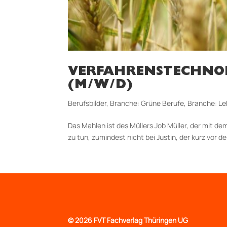
VERFAHRENSTECHNOL
(M/W/D)
Berufsbilder
,
Branche: Grüne Berufe
,
Branche: Le
Das Mahlen ist des Müllers Job Müller, der mit de
zu tun, zumindest nicht bei Justin, der kurz vor d
©
2026 FVT Fachverlag Thüringen UG