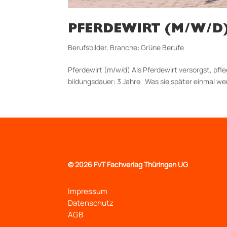
PFERDEWIRT (M/W/D
Berufsbilder
,
Branche: Grüne Berufe
Pferdewirt (m/w/d) Als Pferdewirt versorgst, pfl
bildungs­dauer: 3 Jahre Was sie später einmal we
©
2026 FVT Fachverlag Thüringen UG
Impressum
Datenschutz
AGB