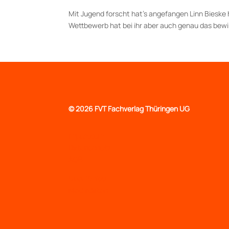
Mit Jugend forscht hat’s angefangen Linn Bieske
Wettbewerb hat bei ihr aber auch genau das bewirk
©
2026 FVT Fachverlag Thüringen UG
Impressum
Datenschutz
AGB
Über WiYou
Mediadaten