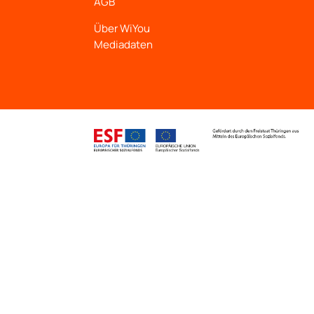
AGB
Über WiYou
Mediadaten