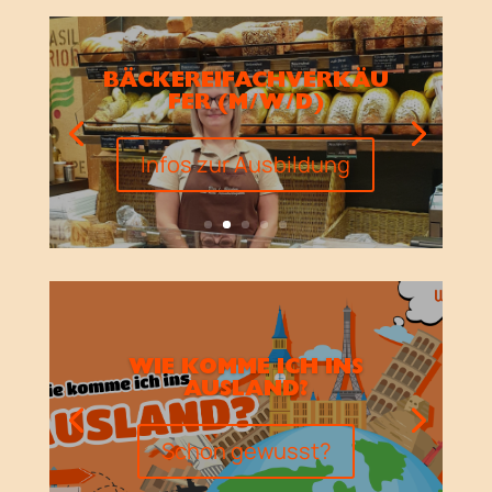
BÄCKEREIFACHVERKÄU
FER (M/W/D)
Infos zur Ausbildung
WIE KOMME ICH INS
AUSLAND?
Schon gewusst?