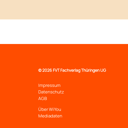
©
2026 FVT Fachverlag Thüringen UG
Impressum
Datenschutz
AGB
Über WiYou
Mediadaten