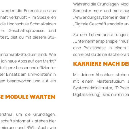
Während die Grundlagen-Module
“ werden die Erkenntnisse aus
Se­mester mehr und mehr aus
haft verknüpft – im Speziellen
„Anwendungs­sys­teme in der Ind
m die Hochschule Schmalkalden
„Digitale Geschäftsmodelle und
e Ge­schäfts­prozesse und
Zu den Lehrveranstaltungen 
est, bist du mit die­sem Stu­
„Unternehmensplanspiel“ müsst
eine Pra­xis­phase in eine
­informatik-Studium sind: Wie
schreibst du deine Bache­lor­ar
nge ich neue Apps auf den Markt?
KARRIERE NACH DE
elligenz besser und effizienter
der Einsatz am sinnvollsten? In
Mit deinem Abschluss stehen 
gen be­antworten und auf ein
mit einem Mas­ter­stu­dium
Systemadministrator, IT-Projekt
Di­gi­talisierung), sind nur ein p
SE MODULE WARTEN
rstmal um die Grundlagen.
tschaftsinformatik stehen hier
mmierung und BWL. Auch wie