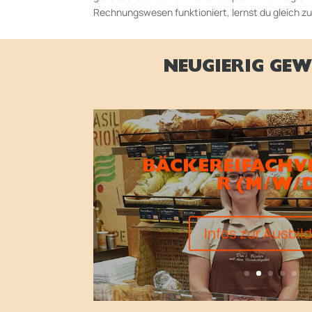
Rech­nungswesen funktioniert, lernst du gleich zu
NEUGIERIG GEW
BÄCKEREIFACHV
R (M/W/
Infos zur Ausbil