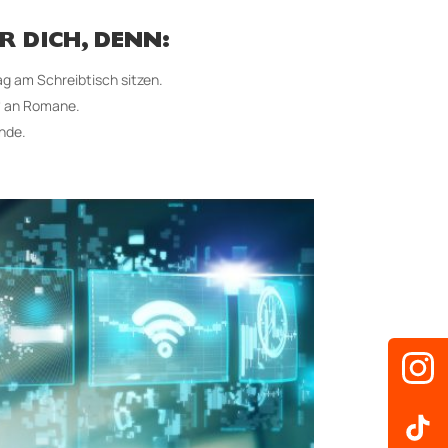
R DICH, DENN:
ag am Schreib­tisch sitzen.
“ an Romane.
nde.