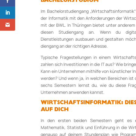
BACHELORSTUDIUM
Im Bachelorstudiengang „Wirtschaftsinformatik
der Informatik mit den Anforderungen der Wirtsc
mit der BWL. In Thüringen bietet un­ter andere
diesen Studiengang an. Wenn du digital
Dienstleistungen ausbauen und gestalten möcht
dien­gang an der richtigen Adresse.
Typische Fragestellungen in einem Wirtschafts
zahlen sich Inves­ti­tionen in die IT aus? Wie bri
Kann ein Unternehmen mit­hilfe von künstlicher Int
wer­den? Und wenn ja, in welchen Be­reichen ist 
sechs Semestern lernst du, wie du diese Fra
Unternehmen anwenden kannst.
WIRTSCHAFTSINFORMATIK: DIE
AUF DICH
In den ersten beiden Semestern geht es e
Mathematik, Statistik und Einführung in die Wir
genauso auf deinem Stundenplan wie Progra