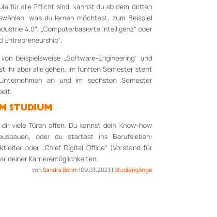
 für alle Pflicht sind, kannst du ab dem dritten
wählen, was du lernen möchtest, zum Beispiel
ustrie 4.0“, „Computerbasierte In­tel­ligenz“ oder
 En­trepreneurship“.
von beispielsweise „Software-Engineering“ und
 ihr aber alle ge­hen. Im fünften Semester steht
m Unternehmen an und im sechsten Se­mester
beit.
M STUDIUM
dir viele Türen of­fen. Du kannst dein Know-how
 ausbauen, oder du startest ins Berufsleben:
­lei­ter oder „Chief Digital Office“ (Vorstand für
aar deiner Karriere­mög­lich­keiten.
von
Sandra Böhm
|
09.03.2023
|
Studiengänge