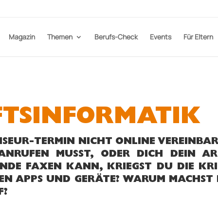
Magazin
Themen
Berufs-Check
Events
Für Eltern
TSINFOR­MA­TIK
ISEUR-TERMIN NICHT ONLINE VEREINBA
N­RUFEN MUSST, ODER DICH DEIN A
UNDE FAXEN KANN, KRIEGST DU DIE KRI
STEN APPS UND GERÄTE? WARUM MACHST
F?