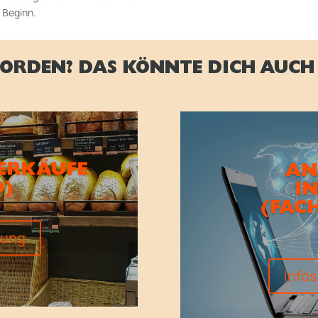
 Be­ginn.
ORDEN? DAS KÖNNTE DICH AUCH 
ERKÄUFE
AN
D)
I
(FAC
dung
Info