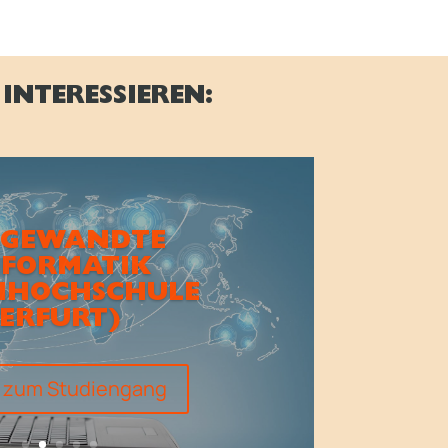
INTERESSIEREN:
GEWANDTE
NFORMATIK
HHOCHSCHULE
ERFURT)
s zum Studiengang