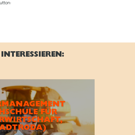
utton:
INTERESSIEREN:
RMANAGEMENT
HSCHULE FÜR
RWIRTSCHAFT,
TADTRODA)