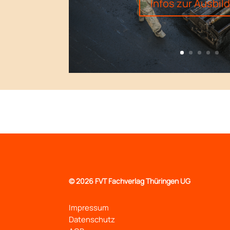
Infos zur Ausbil
©
2026 FVT Fachverlag Thüringen UG
Impressum
Datenschutz