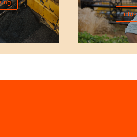
dung
Info