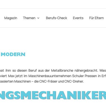
Magazin
Themen
Berufs-Check
Events
Für Eltern
 MODERN
t ihm so diesen Beruf aus der Metallbranche nähergebracht. Was 
lviert Max jetzt im Maschinenbauunternehmen Schuler Pressen in Erfur
basierten Maschinen – die CNC­-Frä­ser und CNC­-Dreher.
GS­MECHANIKER