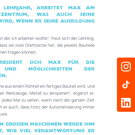
N LEHRJAHR, ARBEITET MAX AM
ÄSZENTRUM, WAS AUCH
SEINE
 WIRD, WENN ER SEINE AUSBILDUNG
 der ich arbeiten wollte“, freut sich der Lehrling.
dass sie zwei Drehtische hat, die jeweils Bauteile
nnen tragen können.
RESSIERT SICH MAX FÜR DIE
N UND MÖGLICHKEITEN DER
EN.
e aus einem Rohteil ein fertiges Bauteil wird, und
 der Werkzeuge, Metall zu zerspanen“, ergänzt er.
l, jedes Mal zu sehen, wenn nach der ganzen Zeit
ndet er auch, dass trotz der Automatisierung immer
uss.
N GROSSEN MASCHINEN WERDE IHM A
, WIE
VIEL VERANTWORTUNG ER