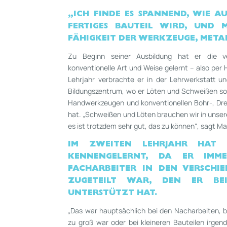
„ICH FINDE ES SPANNEND, WIE A
FERTIGES BAUTEIL
WIRD, UND M
FÄHIGKEIT DER WERKZEUGE,
META
Zu Beginn seiner Ausbildung hat er die v
konventionelle Art und Weise gelernt – also pe
Lehrjahr verbrachte er in der Lehrwerkstatt u
Bildungszentrum, wo er Löten und Schweißen so
Handwerk­zeugen und konventionellen Bohr-­, Dr
hat. „Schweißen und Löten brauchen wir in unsere
es ist trotzdem sehr gut, das zu können“, sagt Ma
IM ZWEITEN LEHRJAHR HAT 
KENNENGELERNT, DA ER IMM
FACHARBEITER IN DEN VERSCHIE
ZUGETEILT WAR, DEN ER BEI
UNTERSTÜTZT HAT.
„Das war hauptsächlich bei den Nacharbeiten, 
zu groß war oder bei kleineren Bauteilen irgen