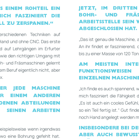
JETZT, IM DRITTE
US
EINEM ROHTEIL EIN
BOHR-­ UND FR
ICH FASZINIERT DIE
ARBEITSSTELLE SEIN
LL ZU ZERSPANEN.“
ABGESCHLOSSEN HAT.
erschiedenen Techniken auf
„Das ist genau die Maschine, an
r Hand und ohne CNC. Das erste
An ihr findet er faszinierend, 
nd auf Lehrgängen im Erfurter
bis zu einer Masse von 120 To
wie den richtigen Umgang mit
eh­- und Fräsmaschinen gelernt
AM MEISTEN INTE
m Beruf eigentlich nicht, aber
FUNKTIONSWEISE
x.
EINZELNEN MASCHIN
„Ich finde es auch spannend, wi
ER JEDE MASCHINE
mich fasziniert die Fähigkeit
ER EINEM ANDEREN
„Es ist auch ein cooles Gefüh
­DENEN ABTEI
LUNGEN
so ein Teil fertig ist.“ Gut fi
 SEINEN ARBEITEN
noch Hand angelegt werden m
beispielsweise wenn irgendwas
INSBESONDERE BEI DE
BER AUCH BEWUSST
dwo eine Bohrung gefehlt hat.