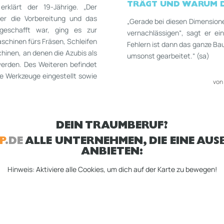
TRÄGT UND WARUM DI
klärt der 19-­Jährige. „Der
er die Vorbereitung und das
„Gerade bei diesen Dimensione
geschafft war, ging es zur
vernach­lässigen“, sagt er ei
schinen fürs Fräsen, Schleifen
Fehlern ist dann das ganze Ba
hinen, an denen die Azubis als
umsonst gearbeitet.“ (sa)
erden. Des Weiteren befindet
ie Werkzeuge eingestellt sowie
von
DEIN TRAUMBERUF?
P
.DE
ALLE UNTERNEHMEN, DIE EINE AUSB
ANBIETEN:
Hinweis: Aktiviere alle Cookies, um dich auf der Karte zu bewegen!