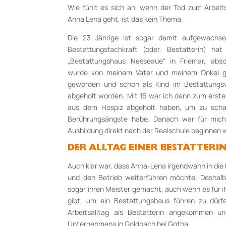
Wie fühlt es sich an, wenn der Tod zum Arbeit
Anna Lena geht, ist das kein Thema.
Die 23 Jährige ist sogar damit aufgewachse
Bestattungsfachkraft (oder: Bestatterin) hat
„Bestattungshaus Nesseaue“ in Friemar, abso
wurde von meinem Vater und meinem Onkel ge
geworden und schon als Kind im Bestattung
abgeholt worden. Mit 16 war ich dann zum erste
aus dem Hospiz abgeholt haben, um zu scha
Berührungsängste habe. Danach war für mich e
Ausbildung direkt nach der Realschule beginnen 
DER ALLTAG EINER BESTATTERI
Auch klar war, dass Anna-Lena irgendwann in die 
und den Betrieb weiterführen möchte. Deshalb
sogar ihren Meister gemacht, auch wenn es für ih
gibt, um ein Bestattungshaus führen zu dürfen
Arbeitsalltag als Bestatterin angekommen un
Unternehmens in Goldbach bei Gotha.