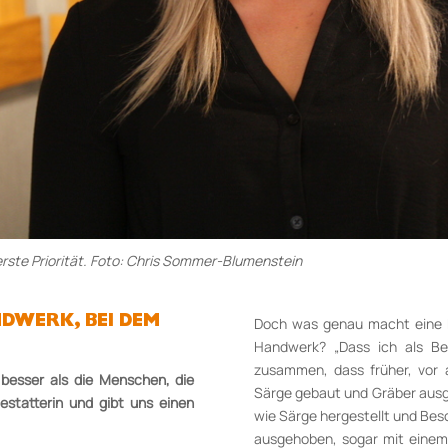
berste Priorität. Foto: Chris Sommer-Blumenstein
DWERK, BEI DEM
Doch was genau macht eine Bes
Handwerk? „Dass ich als Be
zusammen, dass früher, vor 
besser als die Menschen, die
Särge gebaut und Gräber ausg
estatterin und gibt uns einen
wie Särge hergestellt und Be
ausgehoben, sogar mit einem 