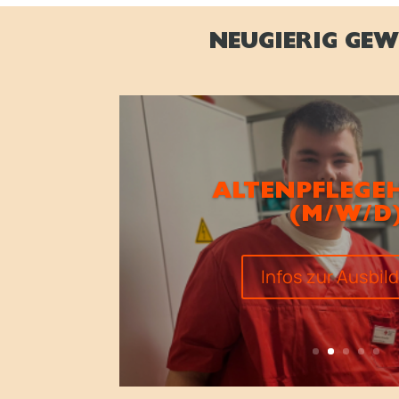
NEUGIERIG GEW
ALTENPFLEGE
(M/W/D
Infos zur Ausbil