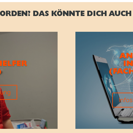
ORDEN? DAS KÖNNTE DICH AUCH 
AN
HELFER
I
)
(FAC
dung
Info