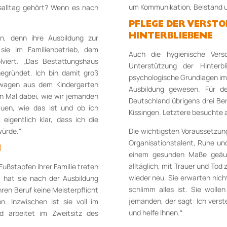
um Kommunikation, Beistand u
salltag gehört? Wenn es nach
PFLEGE DER VERST
HINTERBLIEBENE
n, denn ihre Ausbildung zur
 sie im Familienbetrieb, dem
Auch die hygienische Vers
lviert. „Das Bestattungshaus
Unterstützung der Hinterb
gründet. Ich bin damit groß
psychologische Grundlagen im 
swagen aus dem Kindergarten
Ausbildung gewesen. Für de
n Mal dabei, wie wir jemanden
Deutschland übrigens drei Be
uen, wie das ist und ob ich
Kissingen. Letztere besuchte
igentlich klar, dass ich die
würde.“
Die wichtigsten Voraussetzunge
Organisationstalent, Ruhe und
N
einem gesunden Maße geäuße
alltäglich, mit Trauer und Tod
Fußstapfen ihrer Familie treten
wieder neu. Sie erwarten nicht
 hat sie nach der Ausbildung
schlimm alles ist. Sie wolle
ren Beruf keine Meisterpflicht
jemanden, der sagt: Ich verst
. Inzwischen ist sie voll im
und helfe Ihnen.“
d arbeitet im Zweitsitz des