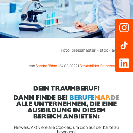
Foto:
pressmaster
– stock.adobe.com
von
Sandra Böhm
|
24.02.2022
|
Berufsbilder
,
Branche: Forschung
DEIN TRAUMBERUF?
DANN FINDE BEI
BERUFE
MAP
.DE
ALLE UNTERNEHMEN, DIE EINE
AUSBILDUNG IN DIESEM
BEREICH ANBIETEN:
Hinweis: Aktiviere alle Cookies, um dich auf der Karte zu
bewegen!