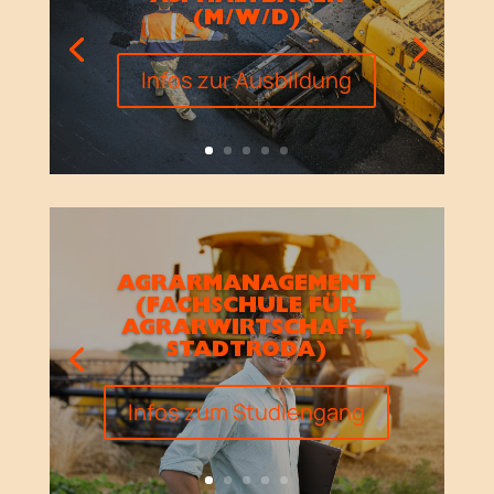
(M/W/D)
Infos zur Ausbildung
AGRARMANAGEMENT
(FACHSCHULE FÜR
AGRARWIRTSCHAFT,
STADTRODA)
Infos zum Studiengang