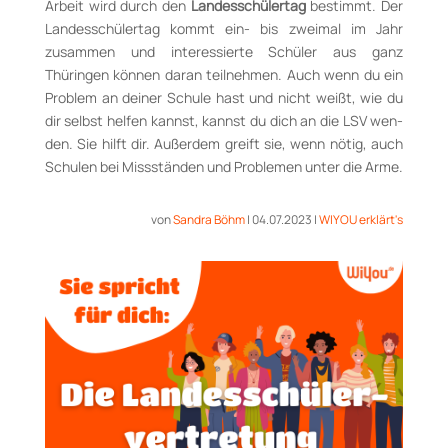
Arbeit wird durch den
Lan­des­schü­ler­tag
bestimmt. Der
Landesschülertag kommt ein- bis zweimal im Jahr
zusammen und in­te­ressierte Schüler aus ganz
Thüringen kön­nen da­ran teilnehmen. Auch wenn du ein
Problem an dei­ner Schule hast und nicht weißt, wie du
dir selbst helfen kannst, kannst du dich an die LSV wen­
den. Sie hilft dir. Außerdem greift sie, wenn nö­tig, auch
Schulen bei Miss­stän­den und Pro­ble­men unter die Arme.
von
Sandra Böhm
|
04.07.2023
|
WIYOU erklärt's