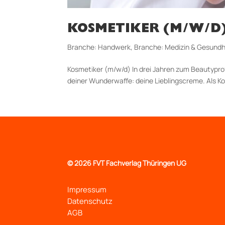
KOSMETIKER (M/W/D
Branche: Handwerk
,
Branche: Medizin & Gesundh
Kosmetiker (m/w/d) In drei Jahren zum Beautypro
deiner Wunderwaffe: deine Lieblingscreme. Als Kos
©
2026 FVT Fachverlag Thüringen UG
Impressum
Datenschutz
AGB