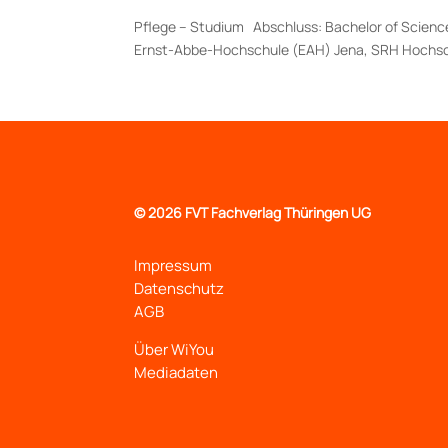
Pflege – Studium Abschluss: Bachelor of Science
Ernst-Abbe-Hochschule (EAH) Jena, SRH Hochsch
©
2026 FVT Fachverlag Thüringen UG
Impressum
Datenschutz
AGB
Über WiYou
Mediadaten