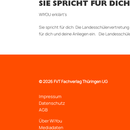
SIE SPRICHT FÜR DI
WIYOU erklärt's
Sie spricht für dich: Die Landesschüler­ver­tretun
für dich und deine Anliegen ein. Die Landesschüler
©
2026 FVT Fachverlag Thüringen UG
Impressum
Datenschutz
AGB
Über WiYou
Mediadaten