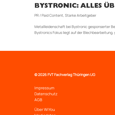
BYSTRONIC: ALLES 
PR / Paid Content
,
Starke Arbeitgeber
Metallleidenschaft bei Bystronic gesponserter B
Bystronics Fokus liegt auf der Blechbearbeitung, g
©
2026 FVT Fachverlag Thüringen UG
Impressum
Datenschutz
AGB
Über WiYou