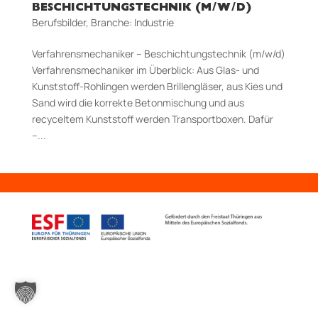
BESCHICHTUNGSTECHNIK (M/W/D)
Berufsbilder
,
Branche: Industrie
Verfahrensmechani­ker – Beschich­tungs­technik (m/w/d)
Verfahrensmechaniker im Überblick: Aus Glas- und
Kunststoff-Rohlingen werden Brillengläser, aus Kies und
Sand wird die kor­rekte Be­tonmischung und aus
recyceltem Kunst­­stoff werden Transportboxen. Dafür
–...