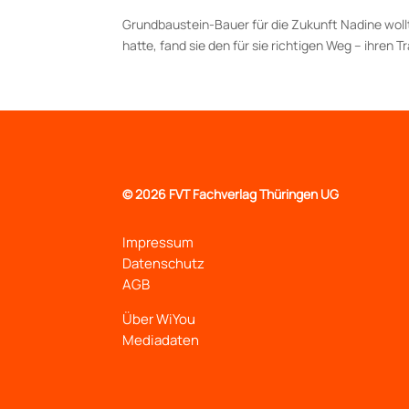
Grundbaustein-Bauer für die Zukunft Nadine woll
hatte, fand sie den für sie richtigen Weg – ihren T
©
2026 FVT Fachverlag Thüringen UG
Impressum
Datenschutz
AGB
Über WiYou
Mediadaten