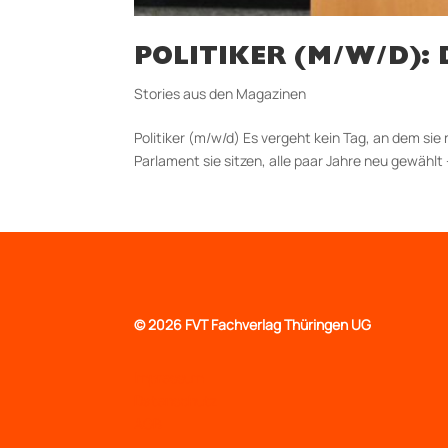
POLITIKER (M/W/D): 
Stories aus den Magazinen
Politiker (m/w/d) Es vergeht kein Tag, an dem sie
Parlament sie sitzen, alle paar Jahre neu gewählt 
©
2026 FVT Fachverlag Thüringen UG
Impressum
Datenschutz
AGB