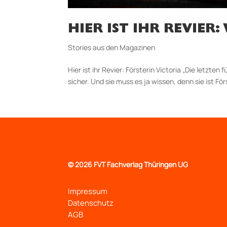
HIER IST IHR REVIER
Stories aus den Magazinen
Hier ist ihr Revier: Försterin Victoria „Die letzten
sicher. Und sie muss es ja wissen, denn sie ist Förs
©
2026 FVT Fachverlag Thüringen UG
Impressum
Datenschutz
AGB