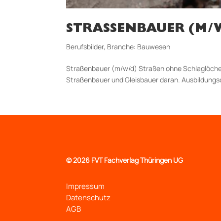
STRASSENBAUER (M/W
Berufsbilder
,
Branche: Bauwesen
Straßenbauer (m/w/d) Straßen ohne Schlaglöcher, 
Straßenbauer und Gleisbauer daran. Aus­bildungs
©
2026 FVT Fachverlag Thüringen UG
Impressum
Datenschutz
AGB