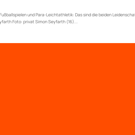
Fußballspielen und Para-Leicht­athletik: Das sind die beiden Lei­den­sch
yfarth Foto: privat Simon Seyfarth (16)...