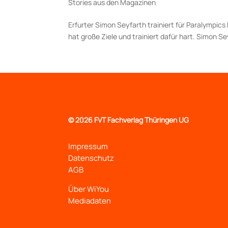
Stories aus den Magazinen
Erfurter Simon Seyfarth trainiert für Paralympics 
hat große Ziele und trainiert dafür hart. Simon Se
©
2026 FVT Fachverlag Thüringen UG
Impressum
Datenschutz
AGB
Über WiYou
Mediadaten