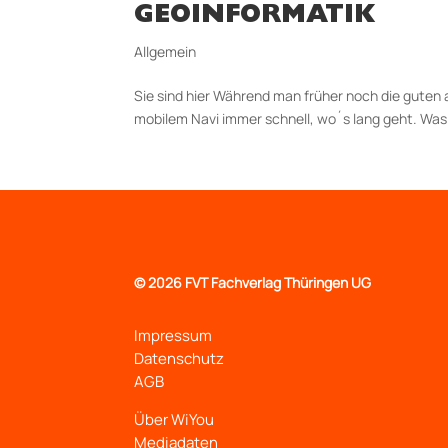
GEOINFORMATIK
Allgemein
Sie sind hier Während man früher noch die guten
mobilem Navi immer schnell, wo´s lang geht. Was
©
2026 FVT Fachverlag Thüringen UG
Impressum
Datenschutz
AGB
Über WiYou
Mediadaten