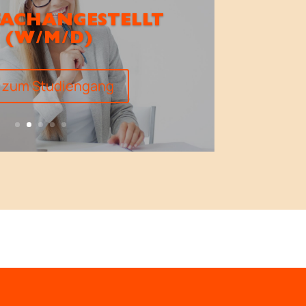
FACHANGESTELLT
E (W/M/D)
s zum Studiengang