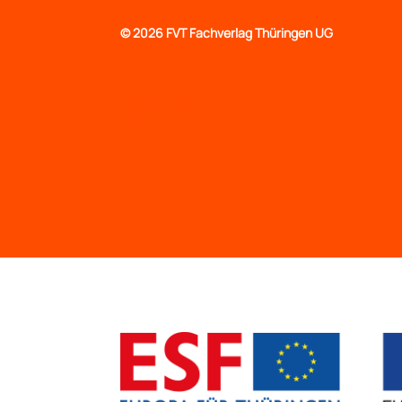
©
2026 FVT Fachverlag Thüringen UG
Impressum
Datenschutz
AGB
Über WiYou
Mediadaten