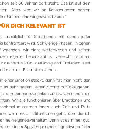
hon seit 50 Jahren dort steht. Das ist auf dein
hren. Alles, was wir an Konsequenzen setzen
dem Umfeld, das wir gewählt haben.“
ÜR DICH RELEVANT IST
t sinnbildlich für Situationen, mit denen jeder
 konfrontiert wird. Schwierige Phasen, in denen
f wachsen, wir nicht weiterwissen und keinen
in eigener Lebenslauf ist vielleicht nicht so
ür die Martin & Co. zuständig sind. Trotzdem lässt
 oder andere Erkenntnis ziehen.
 in einer Emotion steckt, dann hat man nicht den
t es sehr ratsam, einen Schritt zurückzugehen,
hen, darüber nachzudenken und zu versuchen, die
hten. Wir alle funktionieren über Emotionen und
anchmal muss man ihnen auch Zeit und Platz
ade, wenn es um Situationen geht, über die ich
ber mein eigenes Verhalten. Dann ist es immer gut,
cht bei einem Spaziergang oder irgendwo auf der