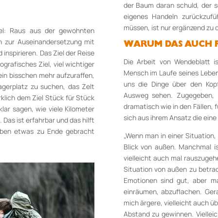
der Baum daran schuld, der sc
eigenes Handeln zurückzufü
müssen, ist nur ergänzend zu 
pel: Raus aus der gewohnten
 zur Auseinandersetzung mit
WARUM DAS AUCH F
d inspirieren. Das Ziel der Reise
Die Arbeit von Wendeblatt is
ografisches Ziel, viel wichtiger
Mensch im Laufe seines Lebens
ein bisschen mehr aufzuraffen,
uns die Dinge über den Kop
gerplatz zu suchen, das Zelt
Ausweg sehen. Zugegeben, de
lich dem Ziel Stück für Stück
dramatisch wie in den Fällen, f
ar sagen, wie viele Kilometer
sich aus ihrem Ansatz die eine
Das ist erfahrbar und das hilft
Leben etwas zu Ende gebracht
„Wenn man in einer Situation,
Blick von außen. Manchmal is
vielleicht auch mal rauszuge
Situation von außen zu betrac
Emotionen sind gut, aber m
einräumen, abzuflachen. Ger
mich ärgere, vielleicht auch ü
Abstand zu gewinnen. Viellei