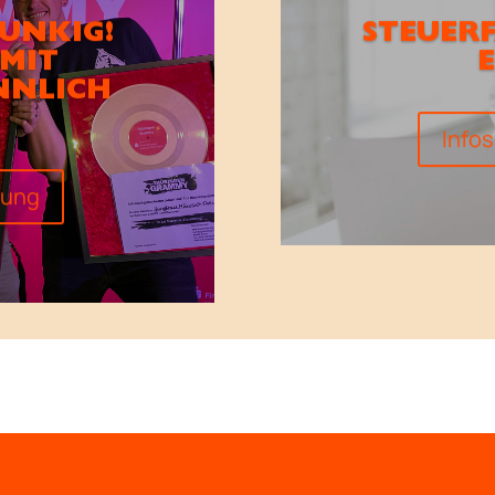
PUNKIG!
STEUER
 MIT
NNLICH
Info
dung