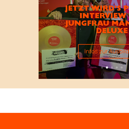
JETZT WIRD’S 
INTERVIEW
JUNGFRAU MÄ
DELUXE
Infos zur Ausbil