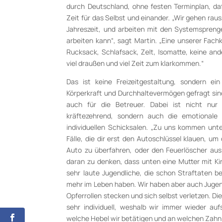
durch Deutschland, ohne festen Terminplan, daf
Zeit für das Selbst und einander. „Wir gehen raus
Jahreszeit, und arbeiten mit den Systemspreng
arbeiten kann“, sagt Martin. „Eine unserer Fach
Rucksack, Schlafsack, Zelt, Isomatte, keine an
viel draußen und viel Zeit zum klarkommen.“
Das ist keine Freizeitgestaltung, sondern ein
Körperkraft und Durchhaltevermögen gefragt sind
auch für die Betreuer. Dabei ist nicht nur 
kräftezehrend, sondern auch die emotionale
individuellen Schicksalen. „Zu uns kommen unte
Fälle, die dir erst den Autoschlüssel klauen, u
Auto zu überfahren, oder den Feuerlöscher a
daran zu denken, dass unten eine Mutter mit K
sehr laute Jugendliche, die schon Straftaten b
mehr im Leben haben. Wir haben aber auch Jugendl
Opferrollen stecken und sich selbst verletzen. D
sehr individuell, weshalb wir immer wieder au
welche Hebel wir betätigen und an welchen Zahn