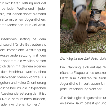
ür mit klarer Haltung und viel
, bei jedem Wetter und in jeder
ern, mit denen sonst niemand
kräfte mit einem Jugendlichen,
deren Menschen. Nur viel Wald,
 intensives Setting, bei dem
, sowohl für die Betreuten als
die körperliche Anstrengung
 Auseinandersetzung mit den
Der Weg ist das Ziel. Foto: Jul
r anderem die wirklich harten
m dich dann mit deinem eigenen
Die Erfahrung, sich auf das N
us dem Hochhaus werfen, ohne
nächste Etappe eines anstre
inderwagen stehen könnte. Als
Platz zum Schlafen zu finde
egehen und keine Orientierung
Jugendliche im vertrauten Umfe
iche bei uns, die in typischen
jede Entscheidung sichtbar.
ie Auseinandersetzung damit ist
„Die Natur gibt dir ganz viel
fs Neue herausfinden müssen,
an einem Baum befestigst und 
rädern wir drehen können.“