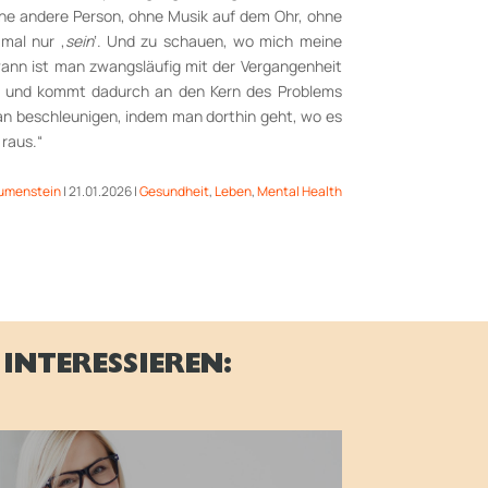
ine andere Person, ohne Musik auf dem Ohr, ohne
mal nur ‚
sein
‘. Und zu schauen, wo mich meine
ann ist man zwangsläufig mit der Vergangenheit
rt und kommt dadurch an den Kern des Problems
an beschleunigen, indem man dorthin geht, wo es
raus.“
umenstein
|
21.01.2026
|
Gesundheit
,
Leben
,
Mental Health
INTERESSIEREN: