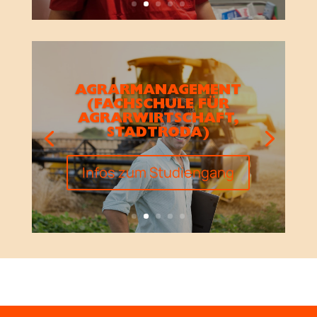
AGRARMANAGEMENT
(FACHSCHULE FÜR
AGRARWIRTSCHAFT,
STADTRODA)
Infos zum Studiengang