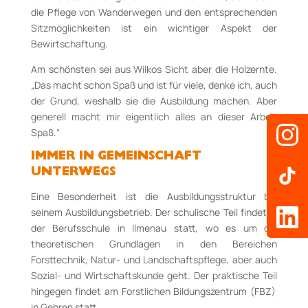
die
Pflege von Wanderwegen und den entsprechenden
Sitzmöglichkeiten ist ein wichtiger Aspekt der
Bewirtschaftung.
Am schönsten sei aus Wilkos Sicht aber die Holzernte.
„Das macht schon Spaß und ist für viele, denke ich, auch
der Grund, weshalb sie die Ausbildung machen.
Aber
generell macht mir eigentlich alles an dieser Arbeit
Spaß.“
IMMER IN GEMEINSCHAFT
UNTERWEGS
Eine Besonderheit ist die Ausbildungsstruktur bei
seinem Ausbildungsbetrieb
. Der schulische Teil findet in
der Berufsschule in Ilmenau statt,
wo es um die
theoretischen Grundlagen in den Bereichen
Forsttechnik
,
Natur- und Landschaftspflege
, aber auch
Sozial- und Wirtschaftskunde geht. D
er praktische
Teil
hingegen
findet
am Forstlichen Bildungszentrum (FBZ)
in Gehren
statt
.