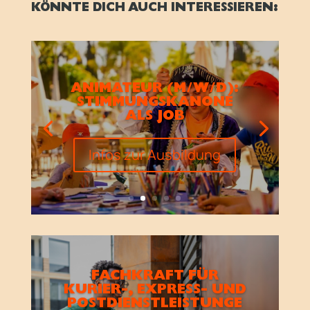
KÖNNTE DICH AUCH INTERESSIEREN:
ANIMATEUR (M/W/D):
STIMMUNGSKANONE
ALS JOB
Infos zur Ausbildung
FACHKRAFT FÜR
KURIER-, EXPRESS- UND
POSTDIENSTLEISTUNGE