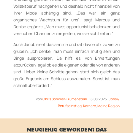
Vollzeitberuf nachgehen und deshalb nicht finanziell von
ihrer Mode abhängig sind. „Das war ein ganz
organisches Wachstum für uns“, sagt Marcus und
Denise ergänzt: „Man muss opportunistisch denken und
versuchen Chancen zu ergreifen, wo sie sich bieten.“
Auch Jacob sieht das ähnlich und rät davon ab, zu viel zu
grübeln. „Ich denke, man muss einfach mutig sein und
Dinge ausprobieren. Da hilft es, von Erwartungen
abzurücken, egal ob es die eigenen oder die von anderen
sind. Lieber kleine Schritte gehen, statt sich gleich das
große Ergebnis am Schluss auszumalen. Sonst ist man
schnell überfordert.“
von
Chris Sommer-Blumenstein
|
18.08.2025
|
Jobs &
Berufseinstieg
,
Karriere
,
Meine Region
NEUGIERIG GEWORDEN? DAS